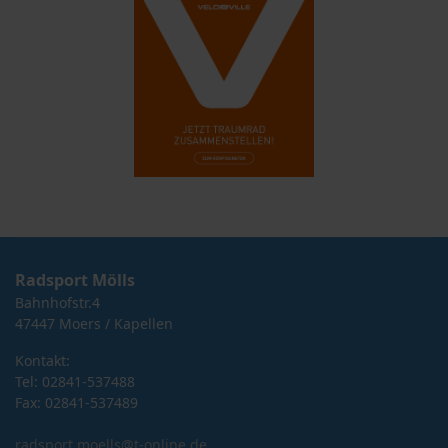
Radsport Mölls
Bahnhofstr.4
47447 Moers / Kapellen
Kontakt:
Tel: 02841-537488
Fax: 02841-537489
radsport.moells@t-online.de